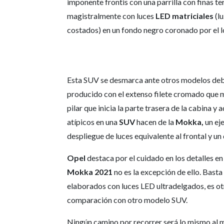
imponente frontis con una parrilla con finas te
magistralmente con luces
LED matriciales
(lu
costados) en un fondo negro coronado por el 
Esta SUV se desmarca ante otros modelos debi
producido con el extenso filete cromado que ma
pilar que inicia la parte trasera de la cabina 
atípicos en una
SUV
hacen de la
Mokka,
un ej
despliegue de luces equivalente al frontal y u
Opel
destaca por el cuidado en los detalles 
Mokka 2021
no es la excepción de ello. Basta
elaborados con luces LED ultradelgados, es otr
comparación con otro modelo SUV.
Ningún camino por recorrer será lo mismo al 