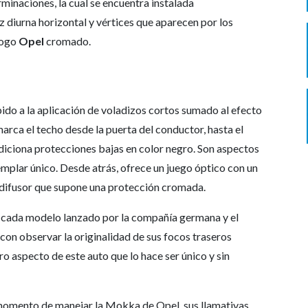
rminaciones, la cual se encuentra instalada
z diurna horizontal y vértices que aparecen por los
logo
Opel
cromado.
do a la aplicación de voladizos cortos sumado al efecto
rca el techo desde la puerta del conductor, hasta el
y adiciona protecciones bajas en color negro. Son aspectos
emplar único. Desde atrás, ofrece un juego óptico con un
n difusor que supone una protección cromada.
en cada modelo lanzado por la compañía germana y el
 con observar la originalidad de sus focos traseros
o aspecto de este auto que lo hace ser único y sin
momento de manejar la Mokka de Opel, sus llamativas