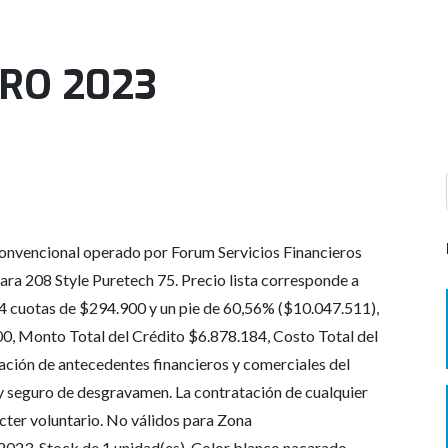
RO 2023
onvencional operado por Forum Servicios Financieros
para 208 Style Puretech 75. Precio lista corresponde a
4 cuotas de $294.900 y un pie de 60,56% ($10.047.511),
0, Monto Total del Crédito $6.878.184, Costo Total del
cación de antecedentes financieros y comerciales del
 y seguro de desgravamen. La contratación de cualquier
cter voluntario. No válidos para Zona
2023. Stock de 1 unidad(es). Color blanco nacarado