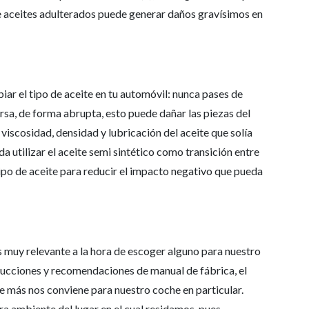
 de aceites adulterados puede generar daños gravísimos en
r el tipo de aceite en tu automóvil: nunca pases de
versa, de forma abrupta, esto puede dañar las piezas del
viscosidad, densidad y lubricación del aceite que solía
da utilizar el aceite semi sintético como transición entre
po de aceite para reducir el impacto negativo que pueda
es muy relevante a la hora de escoger alguno para nuestro
trucciones y recomendaciones de manual de fábrica, el
ue más nos conviene para nuestro coche en particular.
a ambiente del lugar en el cual residamos, pues