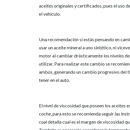
aceites originales y certificados, pues el uso
el vehículo.
Una recomendación si estás pensando en cambia
usar un aceite mineral a uno sintético, ni vice
motor al cambiar drásticamente los niveles de 
utilizar. Para realizar este cambio se recomien
ambos, generando un cambio progresivo del ti
tener en el auto.
El nivel de viscosidad que poseen los aceites 
coche, para esto se recomienda seguir las ins
cual detalla cual es el margen de viscosidad q
También es necesario considerar la temperatur