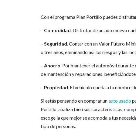
Con el programa Plan Portillo puedes disfrutar
–
Comodidad
. Disfrutar de un auto nuevo cad
–
Seguridad
. Contar con un Valor Futuro Mín
o tres años, eliminando así los riesgos y las i
–
Ahorro
. Por mantener el automóvil durante e
de mantención y reparaciones, beneficiándote d
–
Propiedad
. El vehículo queda a tu nombre d
Si estás pensando en comprar un
auto usado
pu
Portillo, analiza bien sus características, com
escoge la que mejor se acomoda a tus necesida
tipo de personas.