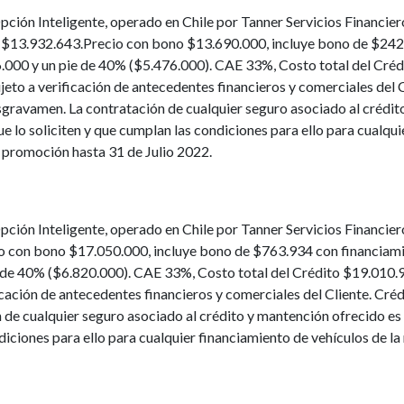
pción Inteligente, operado en Chile por Tanner Servicios Financie
 a $13.932.643.Precio con bono $13.690.000, incluye bono de $24
000 y un pie de 40% ($5.476.000). CAE 33%, Costo total del Créd
jeto a verificación de antecedentes financieros y comerciales del C
gravamen. La contratación de cualquier seguro asociado al crédit
que lo soliciten y que cumplan las condiciones para ello para cualqu
a promoción hasta 31 de Julio 2022.
pción Inteligente, operado en Chile por Tanner Servicios Financier
io con bono $17.050.000, incluye bono de $763.934 con financiam
de 40% ($6.820.000). CAE 33%, Costo total del Crédito $19.010.9
icación de antecedentes financieros y comerciales del Cliente. Cré
e cualquier seguro asociado al crédito y mantención ofrecido es d
ndiciones para ello para cualquier financiamiento de vehículos de l