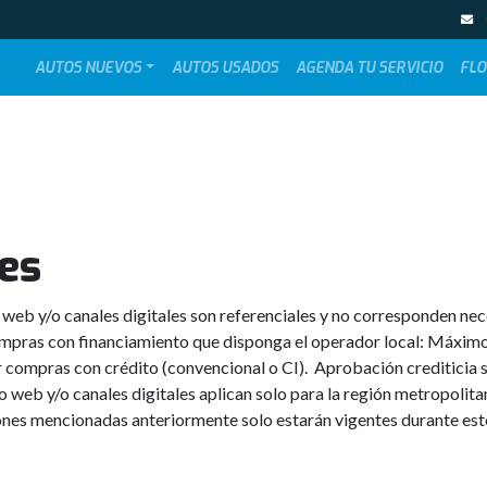
AUTOS NUEVOS
AUTOS USADOS
AGENDA TU SERVICIO
FLO
es
 web y/o canales digitales son referenciales y no corresponden ne
ompras con financiamiento que disponga el operador local: Máxi
pras con crédito (convencional o CI). Aprobación crediticia su
tio web y/o canales digitales aplican solo para la región metropolit
iones mencionadas anteriormente solo estarán vigentes durante est